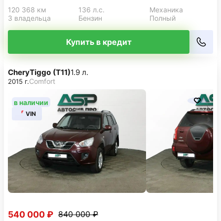
120 368 км
136 л.с.
Механика
3 владельца
Бензин
Полный
Купить в кредит
Chery
Tiggo (T11)
1.9 л.
Comfort
2015 г.
в наличии
VIN
540 000 ₽
840 000 ₽