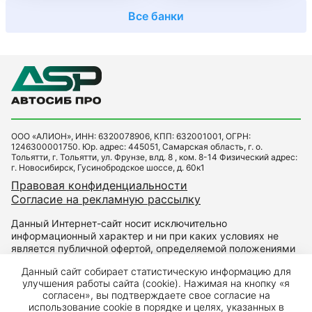
Все банки
ООО «АЛИОН», ИНН: 6320078906, КПП: 632001001, ОГРН:
1246300001750. Юр. адрес: 445051, Самарская область, г. о.
Тольятти, г. Тольятти, ул. Фрунзе, влд. 8 , ком. 8-14 Физический адрес:
г. Новосибирск, Гусинобродское шоссе, д. 60к1
Правовая конфиденциальности
Согласие на рекламную рассылку
Данный Интернет-сайт носит исключительно
информационный характер и ни при каких условиях не
является публичной офертой, определяемой положениями
Статьи 437 Гражданского кодекса РФ. Для получения
Данный сайт собирает статистическую информацию для
подробной информации о наличии и стоимости указанных
улучшения работы сайта (cookie). Нажимая на кнопку «я
товаров и (или) услуг, пожалуйста, обращайтесь к
согласен», вы подтверждаете свое согласие на
менеджерам автоцентра.
использование cookie в порядке и целях, указанных в