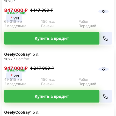
2020 г.
847 000 ₽
1 147 000 ₽
в наличии
VIN
65 318 км
150 л.с.
Робот
2 владельца
Бензин
Передний
Купить в кредит
Geely
Coolray
1.5 л.
Comfort
2022 г.
947 000 ₽
1 247 000 ₽
в наличии
VIN
49 515 км
150 л.с.
Робот
2 владельца
Бензин
Передний
Купить в кредит
Geely
Coolray
1.5 л.