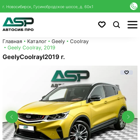
г. Новосибирск, Гусинобродское шоссе, д. 60к1
Главная
Каталог
Geely
Coolray
Geely Coolray, 2019
Geely
Coolray
I
2019 г.