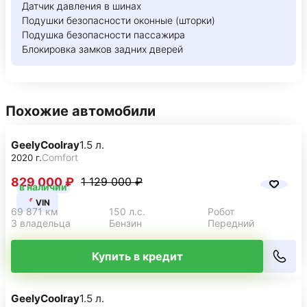
Датчик давления в шинах
Подушки безопасности оконные (шторки)
Подушка безопасности пассажира
Блокировка замков задних дверей
Похожие автомобили
Geely
Coolray
1.5 л.
Comfort
2020 г.
829 000 ₽
1 129 000 ₽
в наличии
VIN
69 871 км
150 л.с.
Робот
3 владельца
Бензин
Передний
Купить в кредит
Geely
Coolray
1.5 л.