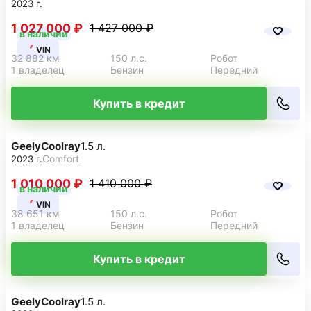
2023 г.
1 027 000 ₽
1 427 000 ₽
в наличии
VIN
32 882 км
150 л.с.
Робот
1 владелец
Бензин
Передний
Купить в кредит
Geely
Coolray
1.5 л.
Comfort
2023 г.
1 010 000 ₽
1 410 000 ₽
в наличии
VIN
38 651 км
150 л.с.
Робот
1 владелец
Бензин
Передний
Купить в кредит
Geely
Coolray
1.5 л.