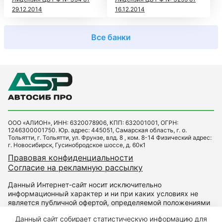
29.12.2014
16.12.2014
Все банки
ООО «АЛИОН», ИНН: 6320078906, КПП: 632001001, ОГРН:
1246300001750. Юр. адрес: 445051, Самарская область, г. о.
Тольятти, г. Тольятти, ул. Фрунзе, влд. 8 , ком. 8-14 Физический адрес:
г. Новосибирск, Гусинобродское шоссе, д. 60к1
Правовая конфиденциальности
Согласие на рекламную рассылку
Данный Интернет-сайт носит исключительно
информационный характер и ни при каких условиях не
является публичной офертой, определяемой положениями
Статьи 437 Гражданского кодекса РФ. Для получения
Данный сайт собирает статистическую информацию для
подробной информации о наличии и стоимости указанных