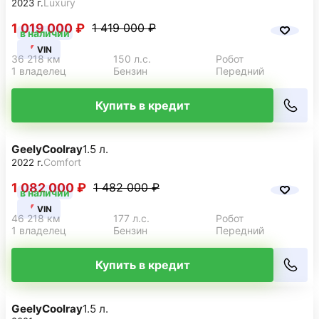
Luxury
2023 г.
1 019 000 ₽
1 419 000 ₽
в наличии
VIN
36 218 км
150 л.с.
Робот
1 владелец
Бензин
Передний
Купить в кредит
Geely
Coolray
1.5 л.
Comfort
2022 г.
1 082 000 ₽
1 482 000 ₽
в наличии
VIN
46 218 км
177 л.с.
Робот
1 владелец
Бензин
Передний
Купить в кредит
Geely
Coolray
1.5 л.