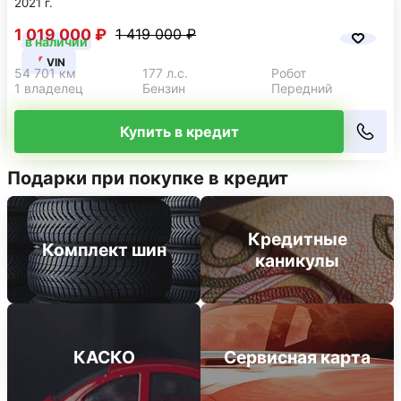
2021 г.
1 019 000 ₽
1 419 000 ₽
в наличии
VIN
54 701 км
177 л.с.
Робот
1 владелец
Бензин
Передний
Купить в кредит
Подарки при покупке в кредит
Кредитные
Комплект шин
каникулы
КАСКО
Сервисная карта