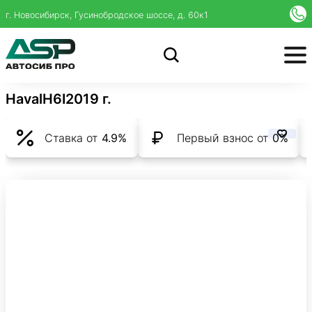
г. Новосибирск, Гусинобродское шоссе, д. 60к1
Haval
H6
I
2019 г.
Ставка от
4.9%
Первый взнос от
0%