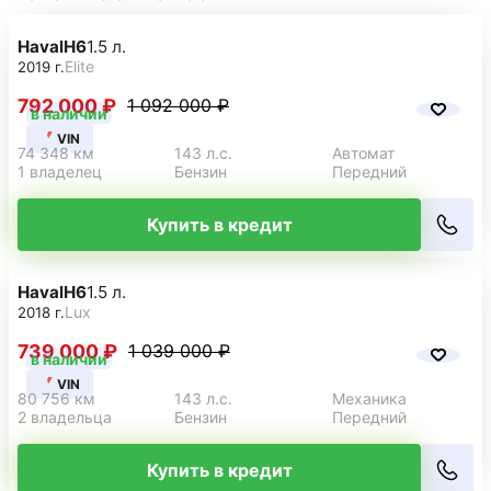
Haval
H6
1.5 л.
Elite
2019 г.
792 000 ₽
1 092 000 ₽
в наличии
VIN
74 348 км
143 л.с.
Автомат
1 владелец
Бензин
Передний
Купить в кредит
Haval
H6
1.5 л.
Lux
2018 г.
739 000 ₽
1 039 000 ₽
в наличии
VIN
80 756 км
143 л.с.
Механика
2 владельца
Бензин
Передний
Купить в кредит