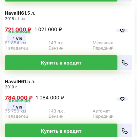
Haval
H6
1.5 л.
Lux
2018 г.
721 000 ₽
1 021 000 ₽
в наличии
VIN
81 854 км
143 л.с.
Механика
1 владелец
Бензин
Передний
Купить в кредит
Haval
H6
1.5 л.
2019 г.
784 000 ₽
1 084 000 ₽
в наличии
VIN
75 750 км
143 л.с.
Автомат
1 владелец
Бензин
Передний
Купить в кредит