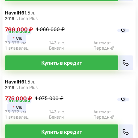
Haval
H6
1.5 л.
Tech Plus
2019 г.
766 000 ₽
1 066 000 ₽
в наличии
VIN
79 376 км
143 л.с.
Автомат
1 владелец
Бензин
Передний
Купить в кредит
Haval
H6
1.5 л.
Tech Plus
2019 г.
775 000 ₽
1 075 000 ₽
в наличии
VIN
76 072 км
143 л.с.
Автомат
1 владелец
Бензин
Передний
Купить в кредит