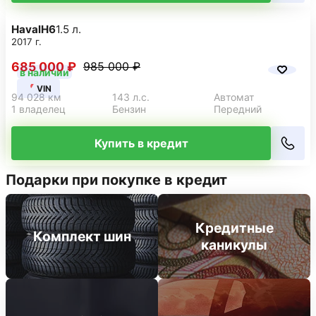
Haval
H6
1.5 л.
2017 г.
685 000 ₽
985 000 ₽
в наличии
VIN
94 028 км
143 л.с.
Автомат
1 владелец
Бензин
Передний
Купить в кредит
Подарки при покупке в кредит
Кредитные
Комплект шин
каникулы