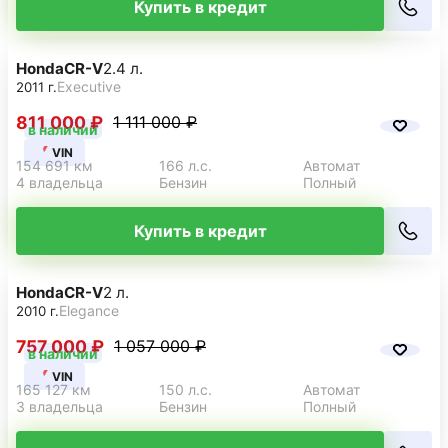
Купить в кредит
Honda
CR-V
2.4 л.
Executive
2011 г.
811 000 ₽
1 111 000 ₽
в наличии
VIN
154 691 км
166 л.с.
Автомат
4 владельца
Бензин
Полный
Купить в кредит
Honda
CR-V
2 л.
Elegance
2010 г.
757 000 ₽
1 057 000 ₽
в наличии
VIN
165 127 км
150 л.с.
Автомат
3 владельца
Бензин
Полный