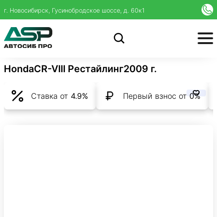
г. Новосибирск, Гусинобродское шоссе, д. 60к1
Honda
CR-V
III Рестайлинг
2009 г.
Ставка от
4.9%
Первый взнос от
0%