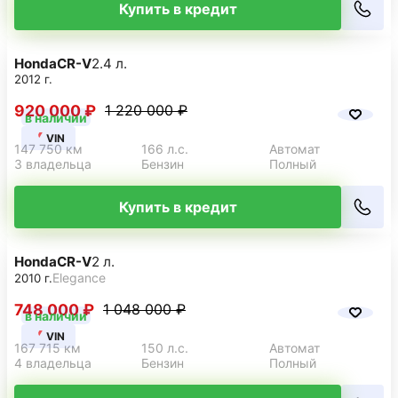
Купить в кредит
Honda
CR-V
2.4 л.
2012 г.
920 000 ₽
1 220 000 ₽
в наличии
VIN
147 750 км
166 л.с.
Автомат
3 владельца
Бензин
Полный
Купить в кредит
Honda
CR-V
2 л.
Elegance
2010 г.
748 000 ₽
1 048 000 ₽
в наличии
VIN
167 715 км
150 л.с.
Автомат
4 владельца
Бензин
Полный