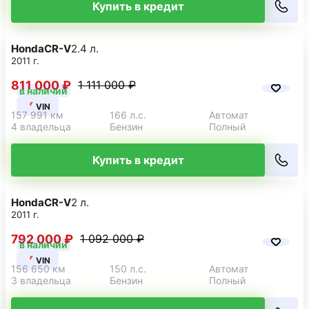
Купить в кредит
Honda
CR-V
2.4 л.
2011 г.
811 000 ₽
1 111 000 ₽
в наличии
VIN
157 991 км
166 л.с.
Автомат
4 владельца
Бензин
Полный
Купить в кредит
Honda
CR-V
2 л.
2011 г.
792 000 ₽
1 092 000 ₽
в наличии
VIN
156 650 км
150 л.с.
Автомат
3 владельца
Бензин
Полный