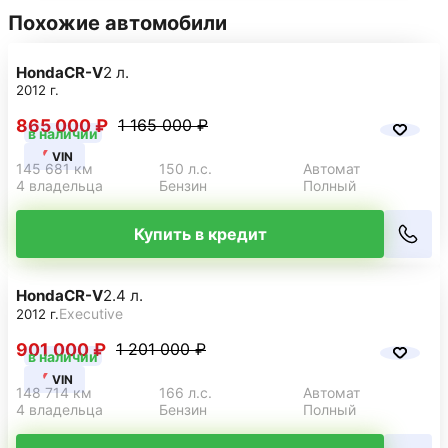
Похожие автомобили
Honda
CR-V
2 л.
2012 г.
865 000 ₽
1 165 000 ₽
в наличии
VIN
145 681 км
150 л.с.
Автомат
4 владельца
Бензин
Полный
Купить в кредит
Honda
CR-V
2.4 л.
Executive
2012 г.
901 000 ₽
1 201 000 ₽
в наличии
VIN
148 714 км
166 л.с.
Автомат
4 владельца
Бензин
Полный