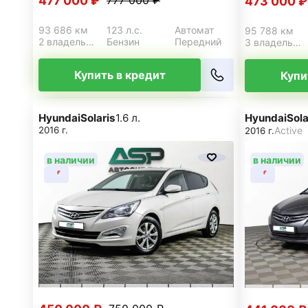
477 000 ₽
777 000 ₽
473 000 ₽
93 686 км
123 л.с.
Автомат
95 788 км
2 владельца
Бензин
Передний
3 владельца
Купить в кредит
Купи
Hyundai
Solaris
1.6 л.
Hyundai
Sola
2016 г.
Active
2016 г.
в наличии
в наличии