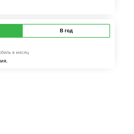
В год
обиль в месяц
ия.