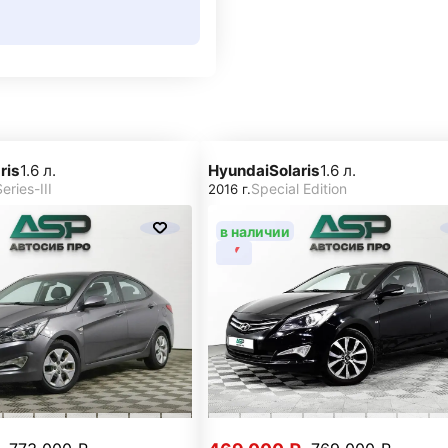
ris
1.6 л.
Hyundai
Solaris
1.6 л.
eries-III
Special Edition
2016 г.
в наличии