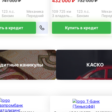
432 000 ₽
741 000 ₽
732 000 ₽
123 л.с.
Механика
109 725 км
123 л.с.
Меха
Бензин
Передний
3 владельца
Бензин
Пере
ть в кредит
Купить в кредит
дитные каникулы
КАСКО