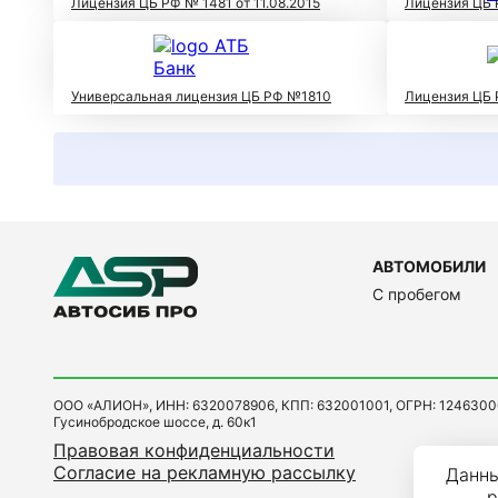
Лицензия ЦБ РФ № 1481 от 11.08.2015
Лицензия ЦБ 
Универсальная лицензия ЦБ РФ №1810
Лицензия ЦБ 
АВТОМОБИЛИ
C пробегом
ООО «АЛИОН», ИНН: 6320078906, КПП: 632001001, ОГРН: 1246300001750
Гусинобродское шоссе, д. 60к1
Правовая конфиденциальности
Согласие на рекламную рассылку
Данны
р