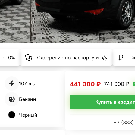
 от
0%
Одобрение
по паспорту и в/у
С
441 000 ₽
107 л.с.
741 000 ₽
Бензин
Купить в креди
Черный
+7 (383)