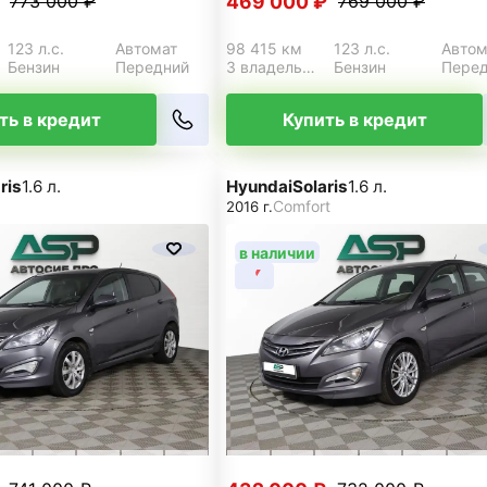
469 000 ₽
773 000 ₽
769 000 ₽
123 л.с.
Автомат
98 415 км
123 л.с.
Автом
Бензин
Передний
3 владельца
Бензин
Пере
ть в кредит
Купить в кредит
ris
1.6 л.
Hyundai
Solaris
1.6 л.
Comfort
2016 г.
в наличии