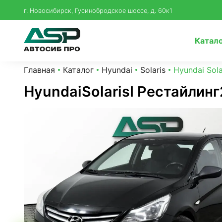
г. Новосибирск, Гусинобродское шоссе, д. 60к1
Катал
Главная
Каталог
Hyundai
Solaris
Hyundai Sola
Hyundai
Solaris
I Рестайлинг