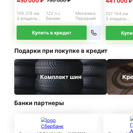
450 000 ₽
750 000 ₽
441 000 ₽
106 278 км
123 л.с.
Механика
107 164 км
3 владельца
Бензин
Передний
3 владельца
Купить в кредит
Купи
Подарки при покупке в кредит
Комплект шин
Кре
Банки партнеры