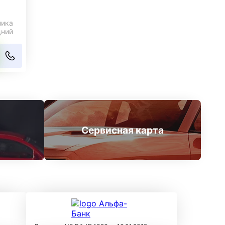
ника
дний
Сервисная карта