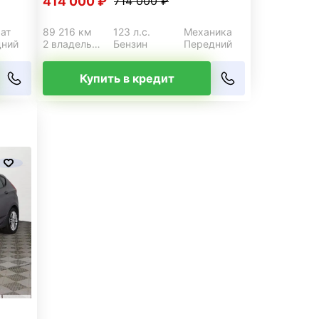
414 000 ₽
714 000 ₽
ат
89 216 км
123 л.с.
Механика
дний
2 владельца
Бензин
Передний
Купить в кредит