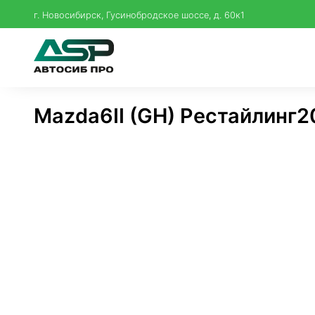
г. Новосибирск, Гусинобродское шоссе, д. 60к1
Mazda
6
II (GH) Рестайлинг
2