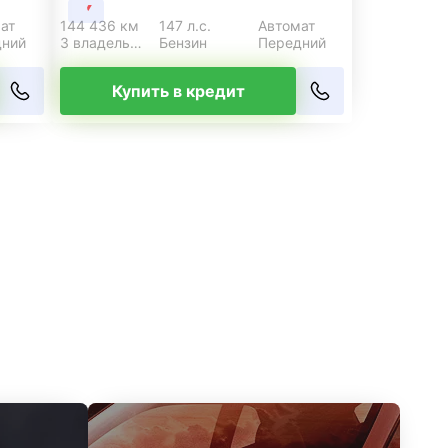
ат
144 436 км
147 л.с.
Автомат
дний
3 владельца
Бензин
Передний
Купить в кредит