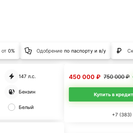
 от
0%
Одобрение
по паспорту и в/у
С
450 000 ₽
147 л.с.
750 000 ₽
Бензин
Купить в креди
Белый
+7 (383)