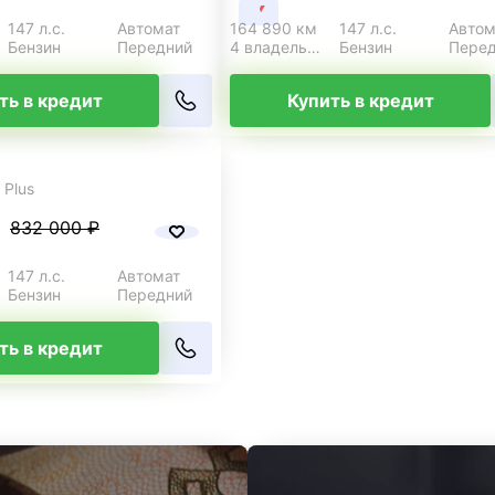
147 л.с.
Автомат
164 890 км
147 л.с.
Автом
Бензин
Передний
4 владельца
Бензин
Пере
ть в кредит
Купить в кредит
 Plus
832 000 ₽
147 л.с.
Автомат
Бензин
Передний
ть в кредит