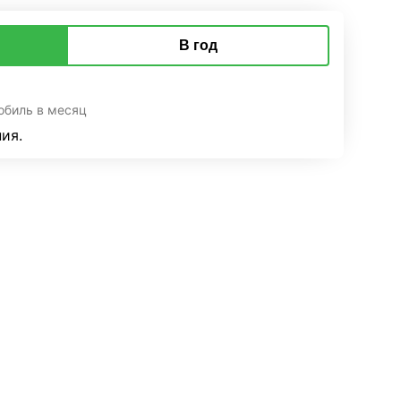
В год
обиль в месяц
ия.