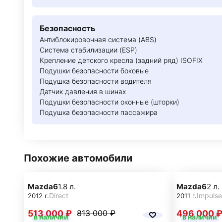
Безопасность
Антиблокировочная система (ABS)
Система стабилизации (ESP)
Крепление детского кресла (задний ряд) ISOFIX
Подушки безопасности боковые
Подушка безопасности водителя
Датчик давления в шинах
Подушки безопасности оконные (шторки)
Подушка безопасности пассажира
Похожие автомобили
Mazda
6
1.8 л.
Mazda
6
2 л.
Direct
Impulse
2012 г.
2011 г.
513 000 ₽
496 000 
813 000 ₽
в наличии
в наличии