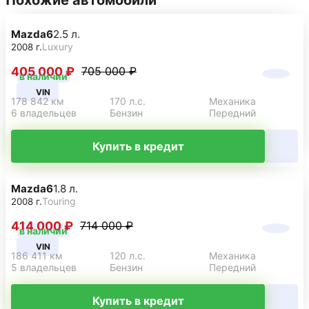
Похожие автомобили
Mazda
6
2.5 л.
Luxury
2008 г.
405 000 ₽
705 000 ₽
в наличии
VIN
178 842 км
170 л.с.
Механика
6 владельцев
Бензин
Передний
Купить в кредит
Mazda
6
1.8 л.
Touring
2008 г.
414 000 ₽
714 000 ₽
в наличии
VIN
186 411 км
120 л.с.
Механика
5 владельцев
Бензин
Передний
Купить в кредит