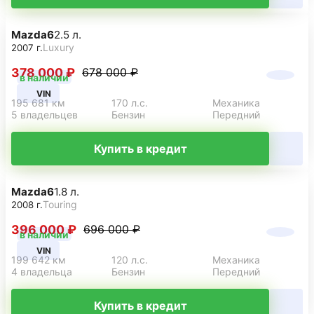
Mazda
6
2.5 л.
Luxury
2007 г.
378 000 ₽
678 000 ₽
в наличии
VIN
195 681 км
170 л.с.
Механика
5 владельцев
Бензин
Передний
Купить в кредит
Mazda
6
1.8 л.
Touring
2008 г.
396 000 ₽
696 000 ₽
в наличии
VIN
199 642 км
120 л.с.
Механика
4 владельца
Бензин
Передний
Купить в кредит