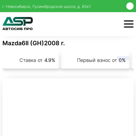
г. Новосибирск, Гусинобродское шоссе, д. 60к1
Mazda
6
II (GH)
2008 г.
Ставка от
4.9%
Первый взнос от
0%