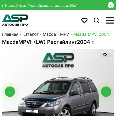
г. Новосибирск, Гусинобродское шоссе, д. 60к1
Главная
Каталог
Mazda
MPV
Mazda MPV, 2004
Mazda
MPV
II (LW) Рестайлинг
2004 г.