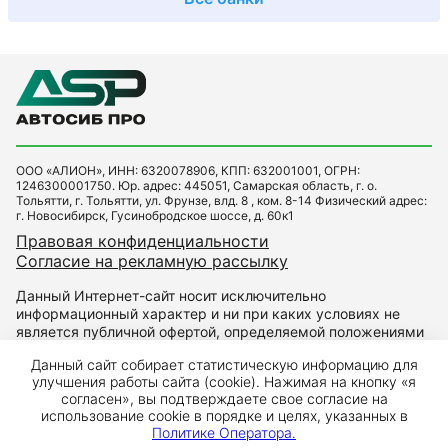
ООО «АЛИОН», ИНН: 6320078906, КПП: 632001001, ОГРН:
1246300001750. Юр. адрес: 445051, Самарская область, г. о.
Тольятти, г. Тольятти, ул. Фрунзе, влд. 8 , ком. 8-14 Физический адрес:
г. Новосибирск, Гусинобродское шоссе, д. 60к1
Правовая конфиденциальности
Согласие на рекламную рассылку
Данный Интернет-сайт носит исключительно
информационный характер и ни при каких условиях не
является публичной офертой, определяемой положениями
Статьи 437 Гражданского кодекса РФ. Для получения
Данный сайт собирает статистическую информацию для
подробной информации о наличии и стоимости указанных
улучшения работы сайта (cookie). Нажимая на кнопку «я
товаров и (или) услуг, пожалуйста, обращайтесь к
согласен», вы подтверждаете свое согласие на
менеджерам автоцентра.
использование cookie в порядке и целях, указанных в
Политике Оператора.
Кредит предоставляется банком АО «Т-Банк»
Лицензия ЦБ