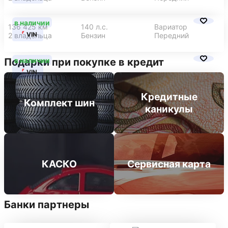
в наличии
136 425 км
140 л.с.
Вариатор
VIN
2 владельца
Бензин
Передний
в наличии
Подарки при покупке в кредит
VIN
Кредитные
Комплект шин
каникулы
КАСКО
Сервисная карта
Банки партнеры