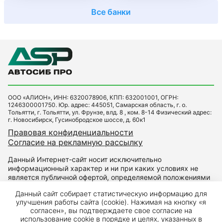
Все банки
ООО «АЛИОН», ИНН: 6320078906, КПП: 632001001, ОГРН:
1246300001750. Юр. адрес: 445051, Самарская область, г. о.
Тольятти, г. Тольятти, ул. Фрунзе, влд. 8 , ком. 8-14 Физический адрес:
г. Новосибирск, Гусинобродское шоссе, д. 60к1
Правовая конфиденциальности
Согласие на рекламную рассылку
Данный Интернет-сайт носит исключительно
информационный характер и ни при каких условиях не
является публичной офертой, определяемой положениями
Статьи 437 Гражданского кодекса РФ. Для получения
Данный сайт собирает статистическую информацию для
подробной информации о наличии и стоимости указанных
улучшения работы сайта (cookie). Нажимая на кнопку «я
товаров и (или) услуг, пожалуйста, обращайтесь к
согласен», вы подтверждаете свое согласие на
менеджерам автоцентра.
использование cookie в порядке и целях, указанных в