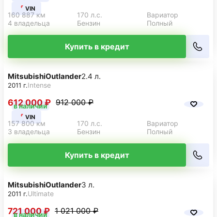
VIN
160 887 км
170 л.с.
Вариатор
4 владельца
Бензин
Полный
Купить в кредит
Mitsubishi
Outlander
2.4 л.
Intense
2011 г.
612 000 ₽
912 000 ₽
в наличии
VIN
157 800 км
170 л.с.
Вариатор
3 владельца
Бензин
Полный
Купить в кредит
Mitsubishi
Outlander
3 л.
Ultimate
2011 г.
721 000 ₽
1 021 000 ₽
в наличии