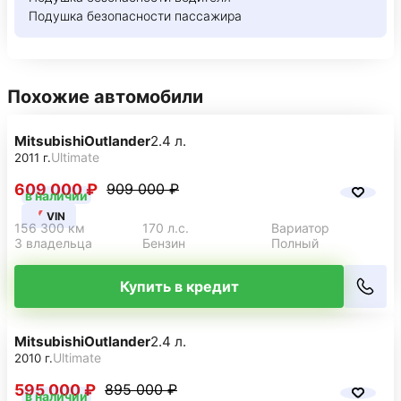
Подушка безопасности пассажира
Похожие автомобили
Mitsubishi
Outlander
2.4 л.
Ultimate
2011 г.
609 000 ₽
909 000 ₽
в наличии
VIN
156 300 км
170 л.с.
Вариатор
3 владельца
Бензин
Полный
Купить в кредит
Mitsubishi
Outlander
2.4 л.
Ultimate
2010 г.
595 000 ₽
895 000 ₽
в наличии