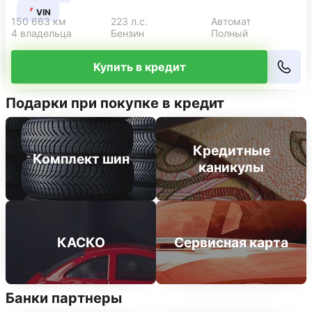
VIN
150 663 км
223 л.с.
Автомат
4 владельца
Бензин
Полный
Купить в кредит
Подарки при покупке в кредит
Кредитные
Комплект шин
каникулы
КАСКО
Сервисная карта
Банки партнеры