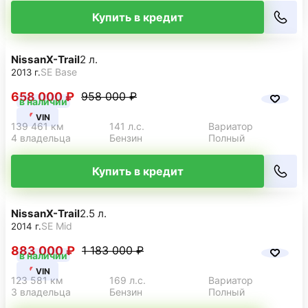
Купить в кредит
Nissan
X-Trail
2 л.
SE Base
2013 г.
658 000 ₽
958 000 ₽
в наличии
VIN
139 461 км
141 л.с.
Вариатор
4 владельца
Бензин
Полный
Купить в кредит
Nissan
X-Trail
2.5 л.
SE Mid
2014 г.
883 000 ₽
1 183 000 ₽
в наличии
VIN
123 581 км
169 л.с.
Вариатор
3 владельца
Бензин
Полный