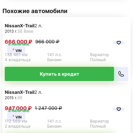
Похожие автомобили
Nissan
X-Trail
2 л.
SE Base
2013 г.
666 000 ₽
966 000 ₽
в наличии
VIN
138 461 км
141 л.с.
Вариатор
4 владельца
Бензин
Полный
Купить в кредит
Nissan
X-Trail
2 л.
XE
2015 г.
947 000 ₽
1 247 000 ₽
в наличии
VIN
112 569 км
141 л.с.
Вариатор
2 владельца
Бензин
Полный