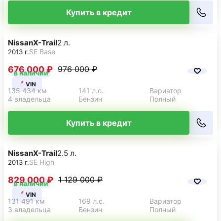
Купить в кредит
Nissan
X-Trail
2 л.
SE Base
2013 г.
676 000 ₽
976 000 ₽
в наличии
VIN
135 434 км
141 л.с.
Вариатор
4 владельца
Бензин
Полный
Купить в кредит
Nissan
X-Trail
2.5 л.
SE High
2013 г.
829 000 ₽
1 129 000 ₽
в наличии
VIN
131 491 км
169 л.с.
Вариатор
3 владельца
Бензин
Полный