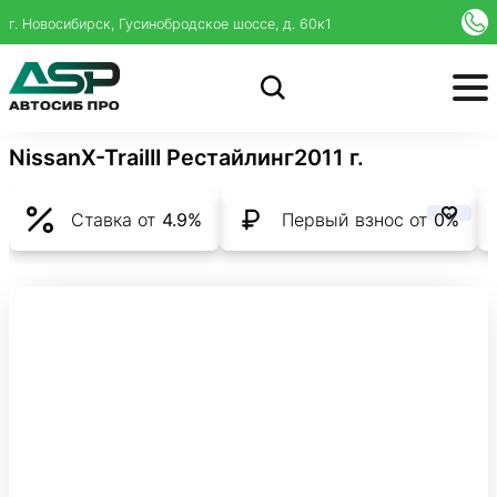
г. Новосибирск, Гусинобродское шоссе, д. 60к1
Nissan
X-Trail
II Рестайлинг
2011 г.
Ставка от
4.9%
Первый взнос от
0%