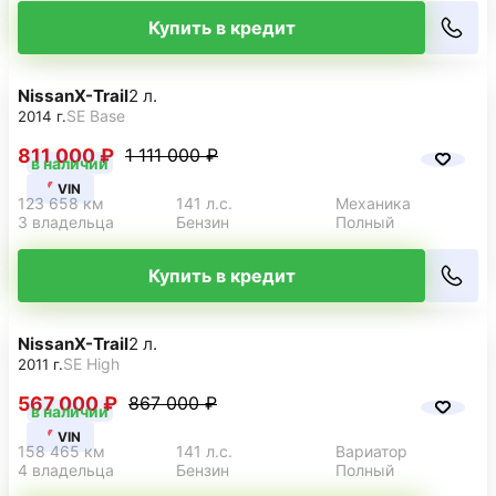
Купить в кредит
Nissan
X-Trail
2 л.
SE Base
2014 г.
811 000 ₽
1 111 000 ₽
в наличии
VIN
123 658 км
141 л.с.
Механика
3 владельца
Бензин
Полный
Купить в кредит
Nissan
X-Trail
2 л.
SE High
2011 г.
567 000 ₽
867 000 ₽
в наличии
VIN
158 465 км
141 л.с.
Вариатор
4 владельца
Бензин
Полный