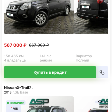
567 000 ₽
867 000 ₽
158 465 км
141 л.с.
Вариатор
4 владельца
Бензин
Полный
Купить в кредит
Nissan
X-Trail
2 л.
SE Base
2013 г.
в наличии
VIN