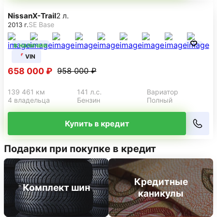
VIN
612 000 ₽
912 000 ₽
153 790 км
141 л.с.
Вариатор
3 владельца
Бензин
Полный
Купить в кредит
Nissan
X-Trail
2 л.
SE Base
2013 г.
в наличии
VIN
658 000 ₽
958 000 ₽
139 461 км
141 л.с.
Вариатор
4 владельца
Бензин
Полный
Купить в кредит