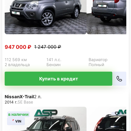
947 000 ₽
1 247 000 ₽
112 569 км
141 л.с.
Вариатор
2 владельца
Бензин
Полный
Купить в кредит
Nissan
X-Trail
2 л.
SE Base
2014 г.
в наличии
VIN