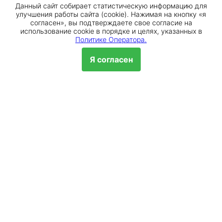
Данный сайт собирает статистическую информацию для
улучшения работы сайта (cookie). Нажимая на кнопку «я
согласен», вы подтверждаете свое согласие на
использование cookie в порядке и целях, указанных в
Лицензия ЦБ РФ № 2673 от
Лицензия ЦБ РФ № 1326 от
Политике Оператора.
09.07.2024 г
16.01.2015
Я согласен
Обр
Универсальная лицензия ЦБ
Лицензия ЦБ РФ № 1000 от
РФ №1810
08.07.2015
Лицензия ЦБ РФ № 354 от
Лицензия ЦБ РФ № 3255 от
29.12.2014
16.12.2014
Все банки