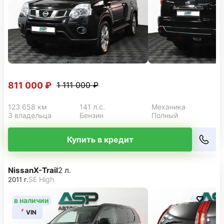
811 000 ₽
1 111 000 ₽
123 658 км
141 л.с.
Механика
3 владельца
Бензин
Полный
Купить в кредит
Nissan
X-Trail
2 л.
SE High
2011 г.
в наличии
VIN