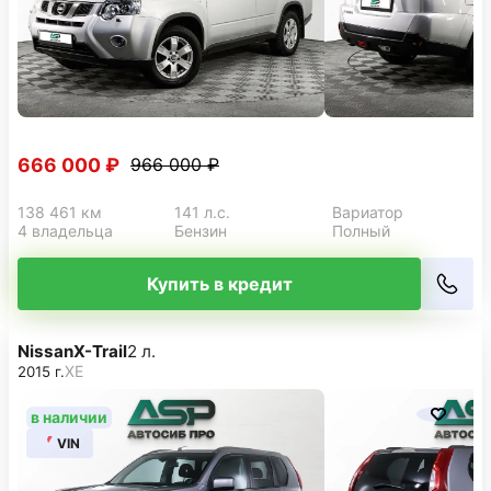
666 000 ₽
966 000 ₽
138 461 км
141 л.с.
Вариатор
4 владельца
Бензин
Полный
Купить в кредит
Nissan
X-Trail
2 л.
XE
2015 г.
в наличии
VIN