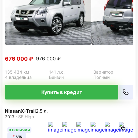
676 000 ₽
976 000 ₽
135 434 км
141 л.с.
Вариатор
4 владельца
Бензин
Полный
Купить в кредит
Nissan
X-Trail
2.5 л.
SE High
2013 г.
в наличии
VIN