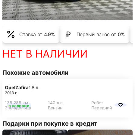
Ставка от
4.9%
Первый взнос от
0%
НЕТ В НАЛИЧИИ
Похожие автомобили
Opel
Zafira
1.8 л.
2013 г.
135 285 км
140 л.с.
Робот
в наличии
3 владельца
Бензин
Передний
Подарки при покупке в кредит