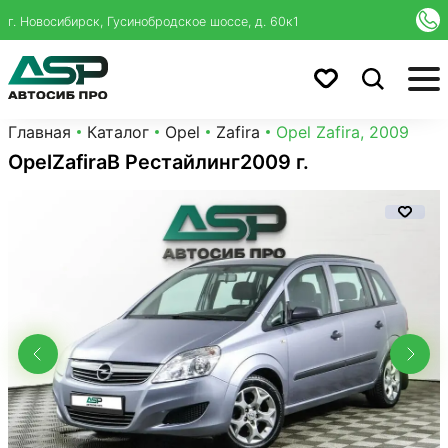
г. Новосибирск, Гусинобродское шоссе, д. 60к1
Главная
Каталог
Opel
Zafira
Opel Zafira, 2009
Opel
Zafira
B Рестайлинг
2009 г.