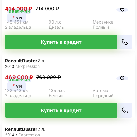
414 000 ₽
714 000 ₽
в наличии
VIN
145 451 км
90 л.с.
Механика
2 владельца
Дизель
Полный
Купить в кредит
Renault
Duster
2 л.
Expression
2013 г.
469 000 ₽
769 000 ₽
в наличии
VIN
132 548 км
135 л.с.
Автомат
2 владельца
Бензин
Передний
Купить в кредит
Renault
Duster
2 л.
Expression
2014 г.