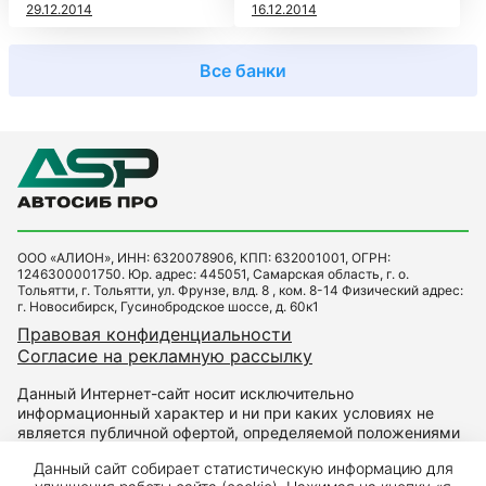
29.12.2014
16.12.2014
Все банки
ООО «АЛИОН», ИНН: 6320078906, КПП: 632001001, ОГРН:
1246300001750. Юр. адрес: 445051, Самарская область, г. о.
Тольятти, г. Тольятти, ул. Фрунзе, влд. 8 , ком. 8-14 Физический адрес:
г. Новосибирск, Гусинобродское шоссе, д. 60к1
Правовая конфиденциальности
Согласие на рекламную рассылку
Данный Интернет-сайт носит исключительно
информационный характер и ни при каких условиях не
является публичной офертой, определяемой положениями
Статьи 437 Гражданского кодекса РФ. Для получения
Данный сайт собирает статистическую информацию для
подробной информации о наличии и стоимости указанных