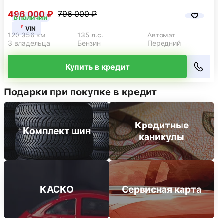
496 000 ₽
796 000 ₽
в наличии
VIN
120 356 км
135 л.с.
Автомат
3 владельца
Бензин
Передний
Купить в кредит
Подарки при покупке в кредит
Кредитные
Комплект шин
каникулы
КАСКО
Сервисная карта