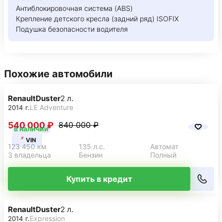
Антиблокировочная система (ABS)
Крепление детского кресла (задний ряд) ISOFIX
Подушка безопасности водителя
Похожие автомобили
Renault
Duster
2 л.
LE Adventure
2014 г.
540 000 ₽
840 000 ₽
в наличии
VIN
123 450 км
135 л.с.
Автомат
3 владельца
Бензин
Полный
Купить в кредит
Renault
Duster
2 л.
Expression
2014 г.