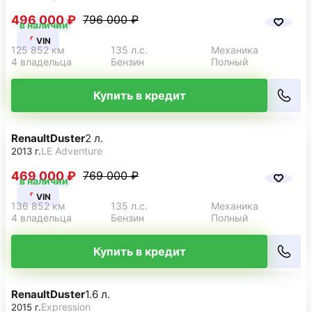
496 000 ₽
796 000 ₽
в наличии
VIN
125 852 км
135 л.с.
Механика
4 владельца
Бензин
Полный
Купить в кредит
Renault
Duster
2 л.
LE Adventure
2013 г.
469 000 ₽
769 000 ₽
в наличии
VIN
136 852 км
135 л.с.
Механика
4 владельца
Бензин
Полный
Купить в кредит
Renault
Duster
1.6 л.
Expression
2015 г.