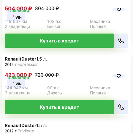
504 000 ₽
804 000 ₽
в наличии
VIN
119 667 км
102 л.с.
Механика
2 владельца
Бензин
Полный
Купить в кредит
Renault
Duster
1.5 л.
Expression
2012 г.
423 000 ₽
723 000 ₽
в наличии
VIN
144 942 км
90 л.с.
Механика
3 владельца
Дизель
Полный
Купить в кредит
Renault
Duster
1.5 л.
Privilege
2012 г.