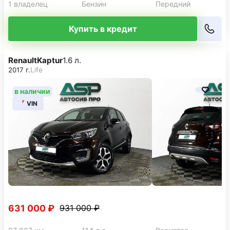
1 владелец
Бензин
Передний
Купить в кредит
Renault
Kaptur
1.6 л.
Life
2017 г.
в наличии
VIN
631 000 ₽
931 000 ₽