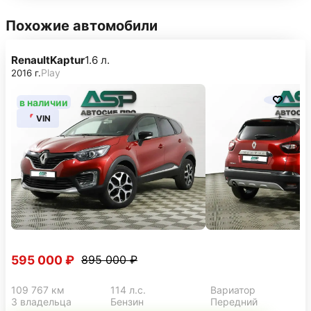
Похожие автомобили
Renault
Kaptur
1.6 л.
Play
2016 г.
в наличии
VIN
595 000 ₽
895 000 ₽
109 767 км
114 л.с.
Вариатор
3 владельца
Бензин
Передний