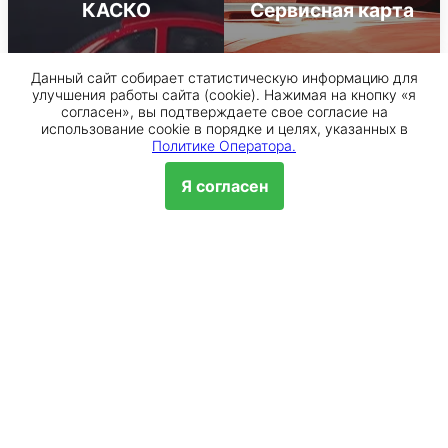
Кредитные
Комплект шин
каникулы
Данный сайт собирает статистическую информацию для
улучшения работы сайта (cookie). Нажимая на кнопку «я
согласен», вы подтверждаете свое согласие на
использование cookie в порядке и целях, указанных в
Политике Оператора.
КАСКО
Сервисная карта
Я согласен
Обр
Банки партнеры
Лицензия ЦБ РФ № 1481 от
Лицензия ЦБ РФ № 354 от
11.08.2015
29.12.2014