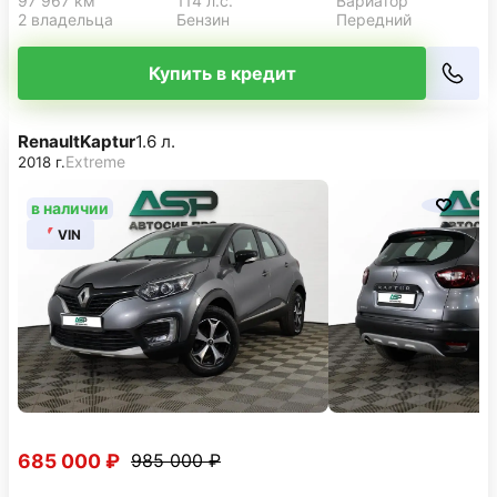
97 967 км
114 л.с.
Вариатор
2 владельца
Бензин
Передний
Купить в кредит
Renault
Kaptur
1.6 л.
Extreme
2018 г.
в наличии
VIN
685 000 ₽
985 000 ₽