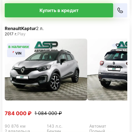
Купить в кредит
Renault
Kaptur
2 л.
Play
2017 г.
в наличии
VIN
784 000 ₽
1 084 000 ₽
90 876 км
143 л.с.
Автомат
2 владельца
Бензин
Полный