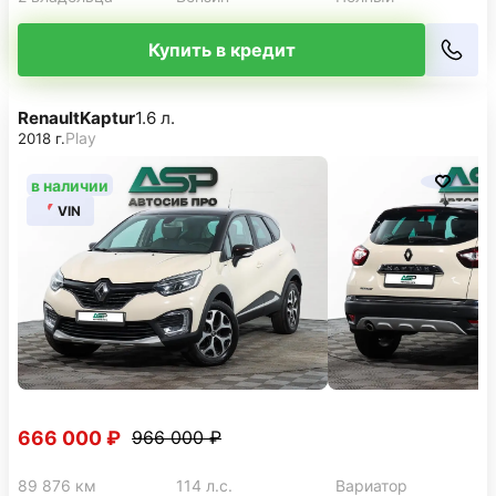
Купить в кредит
Renault
Kaptur
1.6 л.
Play
2018 г.
в наличии
VIN
666 000 ₽
966 000 ₽
89 876 км
114 л.с.
Вариатор