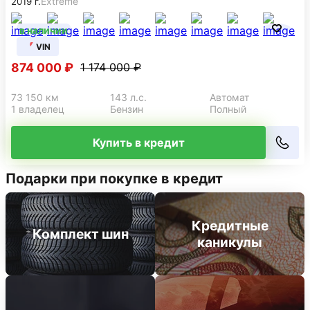
70 100 км
143 л.с.
Автомат
1 владелец
Бензин
Полный
Купить в кредит
Renault
Kaptur
2 л.
Extreme
2019 г.
в наличии
VIN
874 000 ₽
1 174 000 ₽
73 150 км
143 л.с.
Автомат
1 владелец
Бензин
Полный
Купить в кредит
Подарки при покупке в кредит