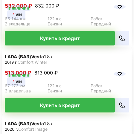
532 000 ₽
832 000 ₽
в наличии
VIN
65 144 км
122 л.с.
Робот
2 владельца
Бензин
Передний
Купить в кредит
LADA (ВАЗ)
Vesta
1.8 л.
Comfort Winter
2019 г.
513 000 ₽
813 000 ₽
в наличии
VIN
67 273 км
122 л.с.
Робот
3 владельца
Бензин
Передний
Купить в кредит
LADA (ВАЗ)
Vesta
1.8 л.
Comfort Image
2020 г.