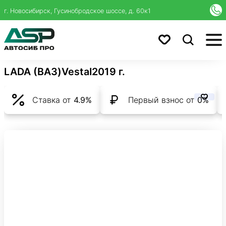
г. Новосибирск, Гусинобродское шоссе, д. 60к1
LADA (ВАЗ)
Vesta
I
2019 г.
Ставка от
4.9%
Первый взнос от
0%