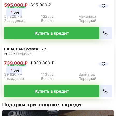
595 000 ₽
895 000 ₽
в наличии
VIN
57 826 км
122 л.с.
Механика
2 владельца
Бензин
Передний
Купить в кредит
LADA (ВАЗ)
Vesta
1.6 л.
Exclusive
2022 г.
739 000 ₽
1 039 000 ₽
в наличии
VIN
39 626 км
113 л.с.
Вариатор
1 владелец
Бензин
Передний
Купить в кредит
Подарки при покупке в кредит