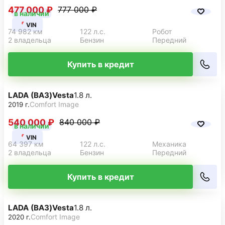
477 000 ₽
777 000 ₽
в наличии
VIN
74 982 км
122 л.с.
Робот
2 владельца
Бензин
Передний
Купить в кредит
LADA (ВАЗ)
Vesta
1.8 л.
Comfort Image
2019 г.
540 000 ₽
840 000 ₽
в наличии
VIN
64 397 км
122 л.с.
Механика
2 владельца
Бензин
Передний
Купить в кредит
LADA (ВАЗ)
Vesta
1.8 л.
Comfort Image
2020 г.