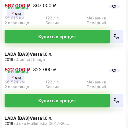
567 000 ₽
867 000 ₽
в наличии
VIN
55 615 км
122 л.с.
Механика
2 владельца
Бензин
Передний
Купить в кредит
LADA (ВАЗ)
Vesta
1.8 л.
Comfort Image
2019 г.
522 000 ₽
822 000 ₽
в наличии
VIN
66 524 км
122 л.с.
Механика
2 владельца
Бензин
Передний
Купить в кредит
LADA (ВАЗ)
Vesta
1.8 л.
Luxe Multimedia (2017-2019)
2018 г.