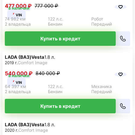
477 000 ₽
777 000 ₽
в наличии
VIN
74 982 км
122 л.с.
Робот
2 владельца
Бензин
Передний
Купить в кредит
LADA (ВАЗ)
Vesta
1.8 л.
Comfort Image
2019 г.
540 000 ₽
840 000 ₽
в наличии
VIN
64 397 км
122 л.с.
Механика
2 владельца
Бензин
Передний
Купить в кредит
LADA (ВАЗ)
Vesta
1.8 л.
Comfort Image
2020 г.