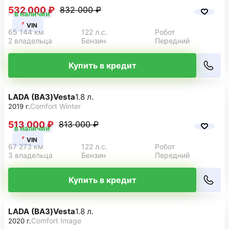
532 000 ₽
832 000 ₽
в наличии
VIN
65 144 км
122 л.с.
Робот
2 владельца
Бензин
Передний
Купить в кредит
LADA (ВАЗ)
Vesta
1.8 л.
Comfort Winter
2019 г.
513 000 ₽
813 000 ₽
в наличии
VIN
67 273 км
122 л.с.
Робот
3 владельца
Бензин
Передний
Купить в кредит
LADA (ВАЗ)
Vesta
1.8 л.
Comfort Image
2020 г.