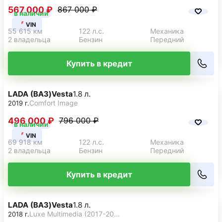
567 000 ₽
867 000 ₽
в наличии
VIN
55 615 км
122 л.с.
Механика
2 владельца
Бензин
Передний
Купить в кредит
LADA (ВАЗ)
Vesta
1.8 л.
Comfort Image
2019 г.
496 000 ₽
796 000 ₽
в наличии
VIN
69 918 км
122 л.с.
Механика
2 владельца
Бензин
Передний
Купить в кредит
LADA (ВАЗ)
Vesta
1.8 л.
Luxe Multimedia (2017-2019)
2018 г.