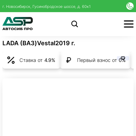
г. Новосибирск, Гусинобродское шоссе, д. 60к1
LADA (ВАЗ)
Vesta
I
2019 г.
Ставка от
4.9%
Первый взнос от
0%