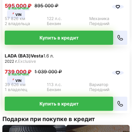
595 000 ₽
895 000 ₽
в наличии
VIN
57 826 км
122 л.с.
Механика
2 владельца
Бензин
Передний
Купить в кредит
LADA (ВАЗ)
Vesta
1.6 л.
Exclusive
2022 г.
739 000 ₽
1 039 000 ₽
в наличии
VIN
39 626 км
113 л.с.
Вариатор
1 владелец
Бензин
Передний
Купить в кредит
Подарки при покупке в кредит