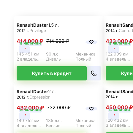
Renault
Duster
1.5 л.
Renault
Sand
Privilege
Confor
2012 г.
2014 г.
414 000 ₽
423 000 ₽
714 000 ₽
в наличии
в наличии
145 451 км
90 л.с.
Механика
122 909 км
2 владельца
Дизель
Полный
4 владельца
Купить в кредит
Купи
Renault
Duster
2 л.
Renault
Sand
Expression
2014 г.
2012 г.
450 000 ₽
432 000 ₽
732 000 ₽
в наличии
в наличии
126 432 км
140 752 км
135 л.с.
Механика
3 владельца
4 владельца
Бензин
Полный