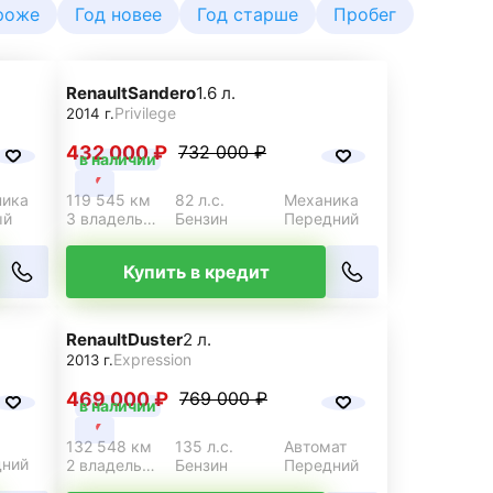
роже
Год новее
Год старше
Пробег
Renault
Sandero
1.6 л.
Privilege
2014 г.
432 000 ₽
732 000 ₽
в наличии
ника
119 545 км
82 л.с.
Механика
ый
3 владельца
Бензин
Передний
Купить в кредит
Renault
Duster
2 л.
Expression
2013 г.
469 000 ₽
769 000 ₽
в наличии
132 548 км
135 л.с.
Автомат
дний
2 владельца
Бензин
Передний