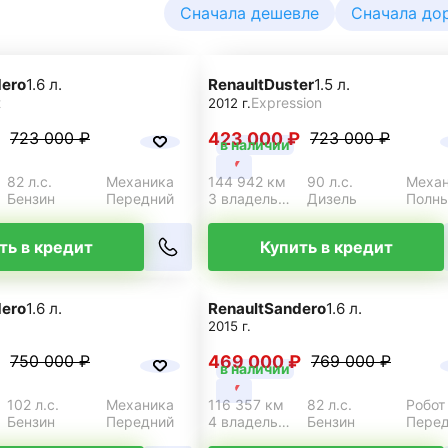
Сначала дешевле
Сначала до
ero
1.6 л.
Renault
Duster
1.5 л.
t
Expression
2012 г.
423 000 ₽
723 000 ₽
723 000 ₽
в наличии
82 л.с.
Механика
144 942 км
90 л.с.
Меха
Бензин
Передний
3 владельца
Дизель
Полн
ть в кредит
Купить в кредит
ero
1.6 л.
Renault
Sandero
1.6 л.
2015 г.
469 000 ₽
750 000 ₽
769 000 ₽
в наличии
102 л.с.
Механика
116 357 км
82 л.с.
Робот
Бензин
Передний
4 владельца
Бензин
Пере