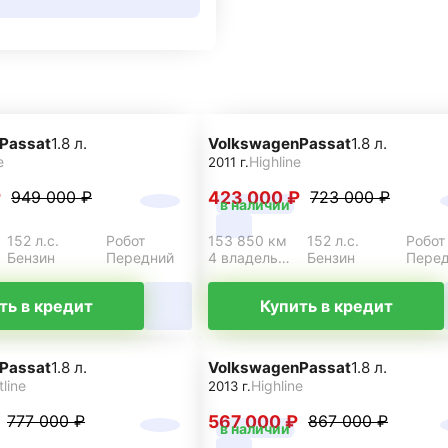
Passat
1.8 л.
Volkswagen
Passat
1.8 л.
e
Highline
2011 г.
₽
423 000 ₽
949 000 ₽
723 000 ₽
в наличии
152 л.с.
Робот
153 850 км
152 л.с.
Робот
Бензин
Передний
4 владельца
Бензин
Пере
ть в кредит
Купить в кредит
Passat
1.8 л.
Volkswagen
Passat
1.8 л.
line
Highline
2013 г.
567 000 ₽
777 000 ₽
867 000 ₽
в наличии