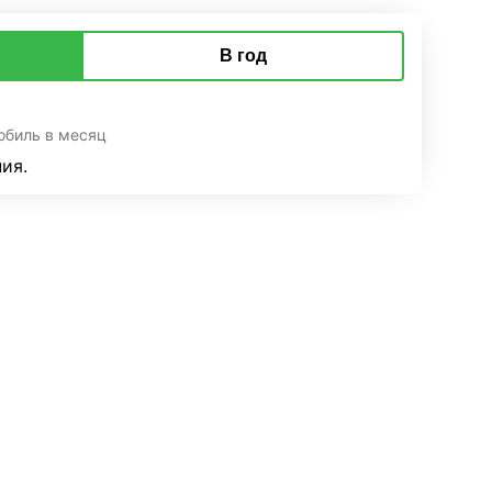
В год
обиль в месяц
ия.