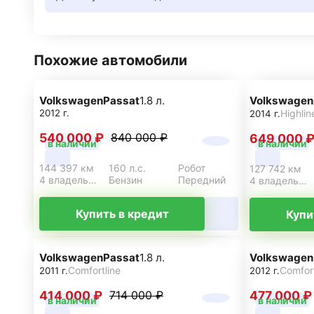
Похожие автомобили
Volkswagen
Passat
1.8 л.
Volkswagen
2012 г.
Highlin
2014 г.
540 000 ₽
840 000 ₽
649 000 
в наличии
в наличии
144 397 км
160 л.с.
Робот
127 742 км
4 владельца
Бензин
Передний
4 владельца
Купить в кредит
Купи
Volkswagen
Passat
1.8 л.
Volkswagen
Comfortline
Comfort
2011 г.
2012 г.
414 000 ₽
477 000 ₽
714 000 ₽
в наличии
в наличии