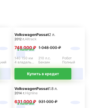
Volkswagen
Passat
2 л.
Alltrack
2012 г.
748 000 ₽
1 048 000 ₽
в наличии
140 150 км
210 л.с.
Робот
дний
4 владельца
Бензин
Полный
Купить в кредит
Volkswagen
Passat
1.8 л.
Highline
2014 г.
631 000 ₽
931 000 ₽
в наличии