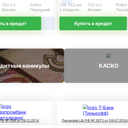
152 л.с.
Робот
136 352 км
152 л.с.
Робот
Бензин
Передний
2 владельца
Бензин
Пере
ть в кредит
Купить в кредит
дитные каникулы
КАСКО
РФ № 354 от 29.12.2014
Лицензия ЦБ РФ № 2673 от 09.07.2024