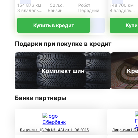
154 876 км
152 л.с.
Робот
148 700 км
3 владельца
Бензин
Передний
4 владельца
Купить в кредит
Купи
Подарки при покупке в кредит
Комплект шин
Кре
Банки партнеры
Лицензия ЦБ РФ № 1481 от 11.08.2015
Лицензия ЦБ 