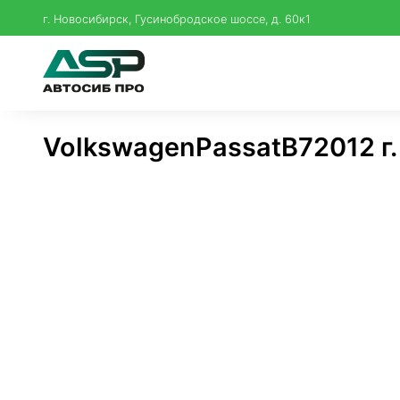
г. Новосибирск, Гусинобродское шоссе, д. 60к1
Volkswagen
Passat
B7
2012 г.