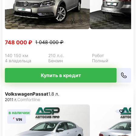
748 000 ₽
1 048 000 ₽
140 150 км
210 л.с.
Робот
4 владельца
Бензин
Полный
Купить в кредит
Volkswagen
Passat
1.8 л.
Comfortline
2011 г.
в наличии
VIN