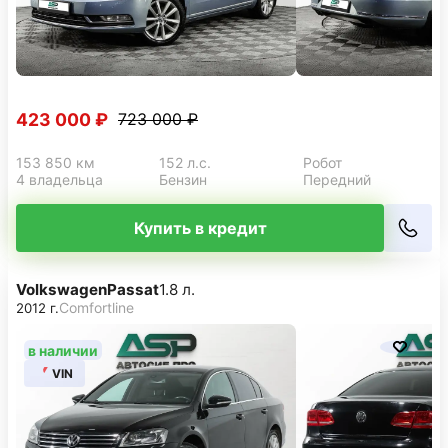
423 000 ₽
723 000 ₽
153 850 км
152 л.с.
Робот
4 владельца
Бензин
Передний
Купить в кредит
Volkswagen
Passat
1.8 л.
Comfortline
2012 г.
в наличии
VIN