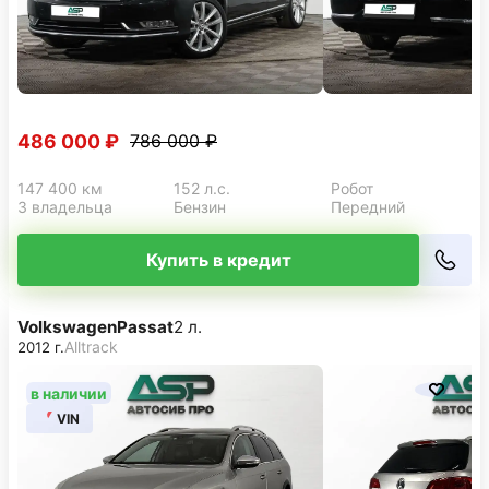
486 000 ₽
786 000 ₽
147 400 км
152 л.с.
Робот
3 владельца
Бензин
Передний
Купить в кредит
Volkswagen
Passat
2 л.
Alltrack
2012 г.
в наличии
VIN