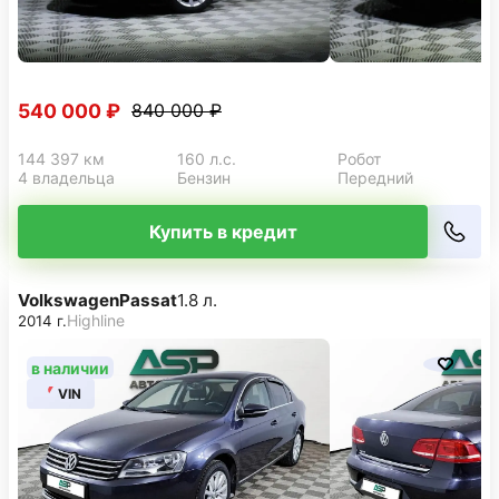
540 000 ₽
840 000 ₽
144 397 км
160 л.с.
Робот
4 владельца
Бензин
Передний
Купить в кредит
Volkswagen
Passat
1.8 л.
Highline
2014 г.
в наличии
VIN