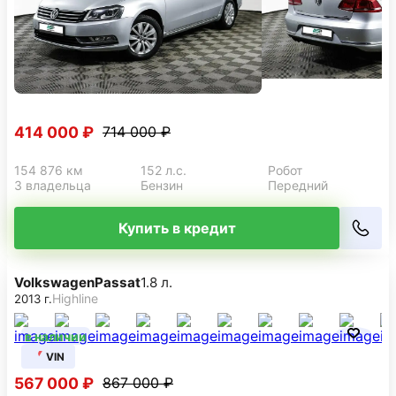
414 000 ₽
714 000 ₽
154 876 км
152 л.с.
Робот
3 владельца
Бензин
Передний
Купить в кредит
Volkswagen
Passat
1.8 л.
Highline
2013 г.
в наличии
VIN
567 000 ₽
867 000 ₽