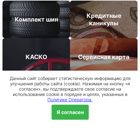
Кредитные
Комплект шин
каникулы
КАСКО
Сервисная карта
Данный сайт собирает статистическую информацию для
Банки партнеры
улучшения работы сайта (cookie). Нажимая на кнопку «я
согласен», вы подтверждаете свое согласие на
использование cookie в порядке и целях, указанных в
Политике Оператора.
Я согласен
Обр
Лицензия ЦБ РФ № 1481 от
Лицензия ЦБ РФ № 354 от
11.08.2015
29.12.2014