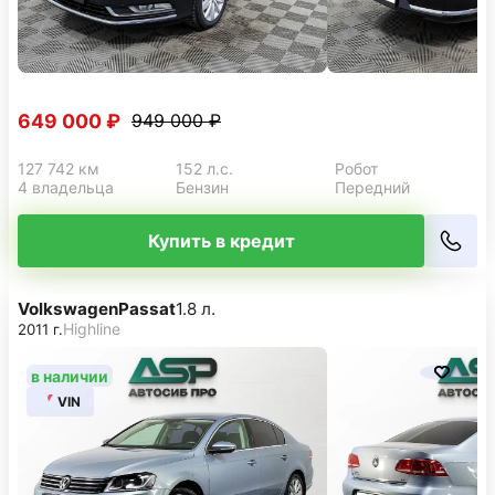
649 000 ₽
949 000 ₽
127 742 км
152 л.с.
Робот
4 владельца
Бензин
Передний
Купить в кредит
Volkswagen
Passat
1.8 л.
Highline
2011 г.
в наличии
VIN